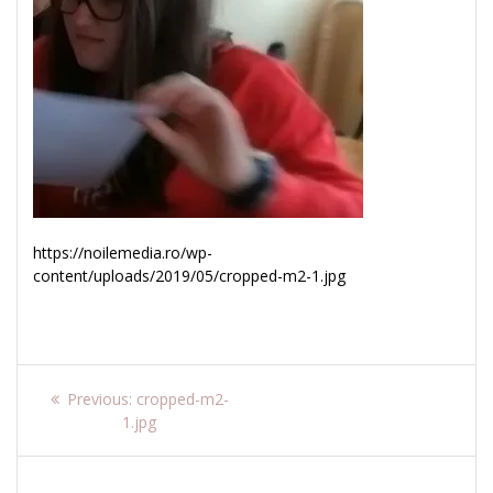
https://noilemedia.ro/wp-
content/uploads/2019/05/cropped-m2-1.jpg
Navigare
Previous
Previous:
cropped-m2-
post:
1.jpg
în
articole