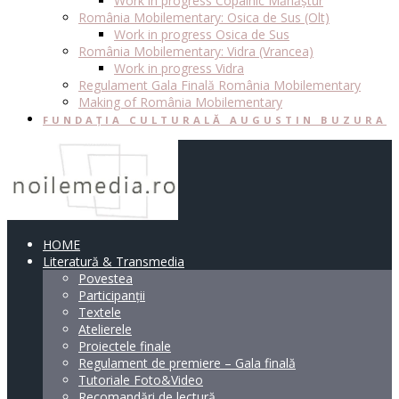
Work in progress Copalnic Mănăștur
România Mobilementary: Osica de Sus (Olt)
Work in progress Osica de Sus
România Mobilementary: Vidra (Vrancea)
Work in progress Vidra
Regulament Gala Finală România Mobilementary
Making of România Mobilementary
FUNDAȚIA CULTURALĂ AUGUSTIN BUZURA
HOME
Literatură & Transmedia
Povestea
Participanții
Textele
Atelierele
Proiectele finale
Regulament de premiere – Gala finală
Tutoriale Foto&Video
Recomandări de lectură