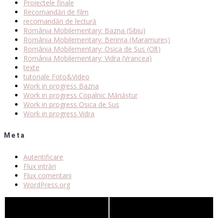
Proiectele finale
Recomandări de film
recomandări de lectură
România Mobilementary: Bazna (Sibiu)
România Mobilementary: Berința (Maramureș)
România Mobilementary: Osica de Sus (Olt)
România Mobilementary: Vidra (Vrancea)
texte
tutoriale Foto&Video
Work in progress Bazna
Work in progress Copalnic Mănăștur
Work in progress Osica de Sus
Work in progress Vidra
Meta
Autentificare
Flux intrări
Flux comentarii
WordPress.org