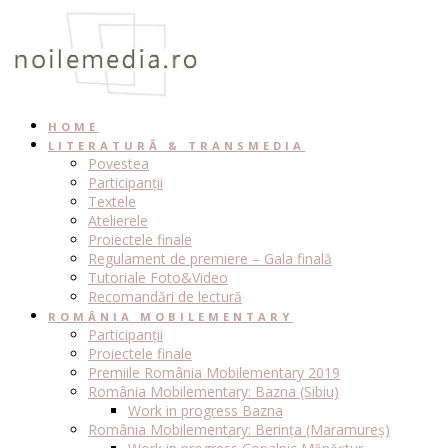
Skip
to
content
HOME
LITERATURĂ & TRANSMEDIA
Povestea
Participanții
Textele
Atelierele
Proiectele finale
Regulament de premiere – Gala finală
Tutoriale Foto&Video
Recomandări de lectură
ROMÂNIA MOBILEMENTARY
Participanții
Proiectele finale
Premiile România Mobilementary 2019
România Mobilementary: Bazna (Sibiu)
Work in progress Bazna
România Mobilementary: Berința (Maramureș)