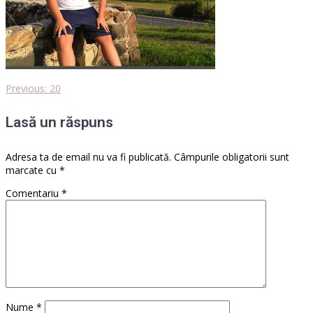
Previous
Previous:
20
Navigare
post:
Lasă un răspuns
în
articole
Adresa ta de email nu va fi publicată.
Câmpurile obligatorii sunt
marcate cu
*
Comentariu
*
Nume
*