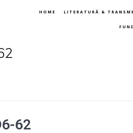
HOME
LITERATURĂ & TRANSM
FUN
62
6-62