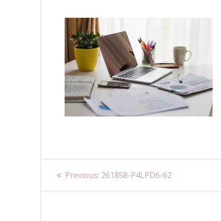
Navigare
Previous
Previous:
261858-P4LPD6-62
post:
în
articole