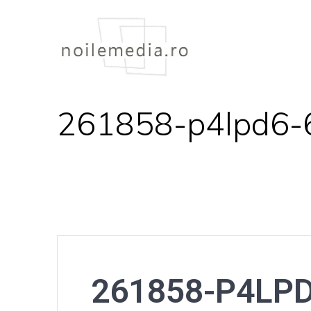
Skip
to
content
261858-p4lpd6-
261858-P4LPD