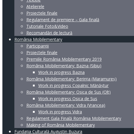
Atelierele
Proiectele finale
Regulament de premiere – Gala finală
Tutoriale Foto&Video
Recomandări de lectură
România Mobilementary
Participanții
Proiectele finale
Premiile România Mobilementary 2019
România Mobilementary: Bazna (Sibiu)
Work in progress Bazna
România Mobilementary: Berința (Maramureș)
Work in progress Copalnic Mănăștur
România Mobilementary: Osica de Sus (Olt)
Work in progress Osica de Sus
România Mobilementary: Vidra (Vrancea)
Work in progress Vidra
Regulament Gala Finală România Mobilementary
Making of România Mobilementary
Fundația Culturală Augustin Buzura