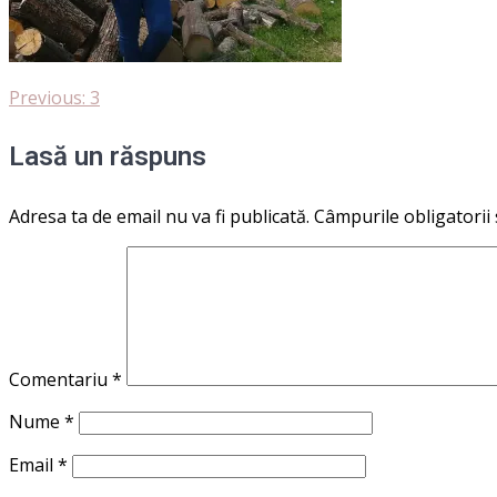
Navigare
Previous
Previous:
3
post:
în
Lasă un răspuns
articole
Adresa ta de email nu va fi publicată.
Câmpurile obligatorii
Comentariu
*
Nume
*
Email
*