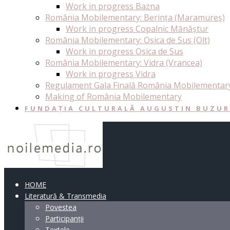
Work in progress Bazna
România Mobilementary: Berința (Maramureș)
Work in progress Copalnic Mănăștur
România Mobilementary: Osica de Sus (Olt)
Work in progress Osica de Sus
România Mobilementary: Vidra (Vrancea)
Work in progress Vidra
Regulament Gala Finală România Mobilementar
Making of România Mobilementary
FUNDAȚIA CULTURALĂ AUGUSTIN BUZU
HOME
Literatură & Transmedia
Povestea
Participanții
Textele