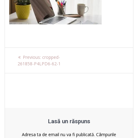
Navigare
Previous
Previous:
cropped-
post:
261858-P4LPD6-62-1
în
articole
Lasă un răspuns
Adresa ta de email nu va fi publicată.
Câmpurile