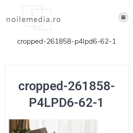
Skip
to
content
cropped-261858-p4lpd6-62-1
cropped-261858-
P4LPD6-62-1