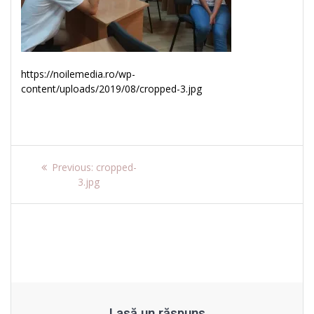
https://noilemedia.ro/wp-
content/uploads/2019/08/cropped-3.jpg
Navigare
Previous
Previous:
cropped-
post:
3.jpg
în
articole
Lasă un răspuns