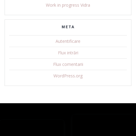
Work in progress Vidra
META
Autentificare
Flux intrări
Flux comentarii
WordPress.org