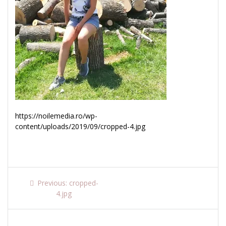
https://noilemedia.ro/wp-
content/uploads/2019/09/cropped-4.jpg
Navigare
Previous
Previous:
cropped-
post:
4.jpg
în
articole