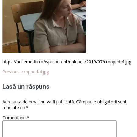
https://noilemedia.ro/wp-content/uploads/2019/07/cropped-4.jpg
Previous
Previous:
cropped-4.jpg
Navigare
post:
Lasă un răspuns
în
articole
Adresa ta de email nu va fi publicată.
Câmpurile obligatorii sunt
marcate cu
*
Comentariu
*