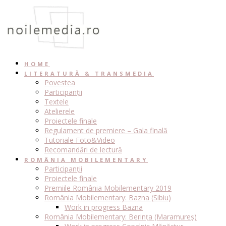
Skip
to
content
HOME
LITERATURĂ & TRANSMEDIA
Povestea
Participanții
Textele
Atelierele
Proiectele finale
Regulament de premiere – Gala finală
Tutoriale Foto&Video
Recomandări de lectură
ROMÂNIA MOBILEMENTARY
Participanții
Proiectele finale
Premiile România Mobilementary 2019
România Mobilementary: Bazna (Sibiu)
Work in progress Bazna
România Mobilementary: Berința (Maramureș)