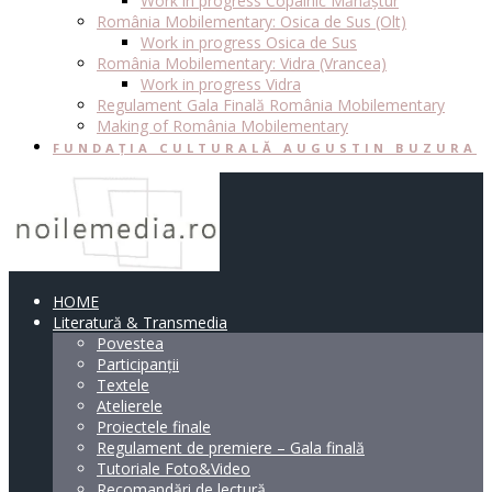
Work in progress Copalnic Mănăștur
România Mobilementary: Osica de Sus (Olt)
Work in progress Osica de Sus
România Mobilementary: Vidra (Vrancea)
Work in progress Vidra
Regulament Gala Finală România Mobilementary
Making of România Mobilementary
FUNDAȚIA CULTURALĂ AUGUSTIN BUZURA
HOME
Literatură & Transmedia
Povestea
Participanții
Textele
Atelierele
Proiectele finale
Regulament de premiere – Gala finală
Tutoriale Foto&Video
Recomandări de lectură