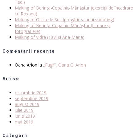
Tedi)
Making of Berința-Copalnic-Mănăștur (exerciții de încadrare
cu Roxana)
Making of Osica de Sus (pregătirea unui shooting)
Making of Berința-Copalnic-Mănăștur (filmare și
fotografiere)
Making of Vidra (Tavi și Ana-Maria)
Comentarii recente
Oana Arion
la
„Fugi!”, Oana G. Arion
Arhive
octombrie 2019
septembrie 2019
august 2019
iulie 2019
iunie 2019
mai 2019
Categorii