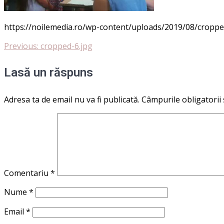
https://noilemedia.ro/wp-content/uploads/2019/08/croppe
Navigare
Previous
Previous:
cropped-6.jpg
post:
în
Lasă un răspuns
articole
Adresa ta de email nu va fi publicată.
Câmpurile obligatorii
Comentariu
*
Nume
*
Email
*