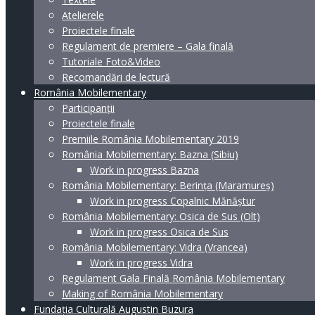
Atelierele
Proiectele finale
Regulament de premiere – Gala finală
Tutoriale Foto&Video
Recomandări de lectură
România Mobilementary
Participanții
Proiectele finale
Premiile România Mobilementary 2019
România Mobilementary: Bazna (Sibiu)
Work in progress Bazna
România Mobilementary: Berința (Maramureș)
Work in progress Copalnic Mănăștur
România Mobilementary: Osica de Sus (Olt)
Work in progress Osica de Sus
România Mobilementary: Vidra (Vrancea)
Work in progress Vidra
Regulament Gala Finală România Mobilementary
Making of România Mobilementary
Fundația Culturală Augustin Buzura