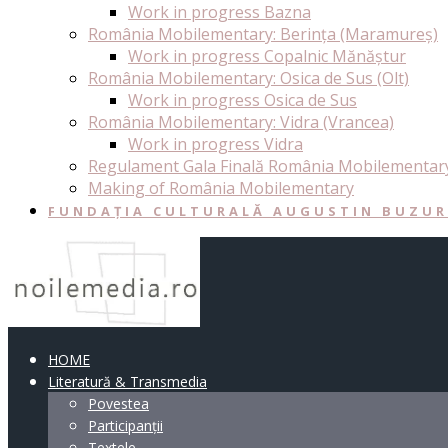
Work in progress Bazna
România Mobilementary: Berința (Maramureș)
Work in progress Copalnic Mănăștur
România Mobilementary: Osica de Sus (Olt)
Work in progress Osica de Sus
România Mobilementary: Vidra (Vrancea)
Work in progress Vidra
Regulament Gala Finală România Mobilementar
Making of România Mobilementary
FUNDAȚIA CULTURALĂ AUGUSTIN BUZU
HOME
Literatură & Transmedia
Povestea
Participanții
Textele