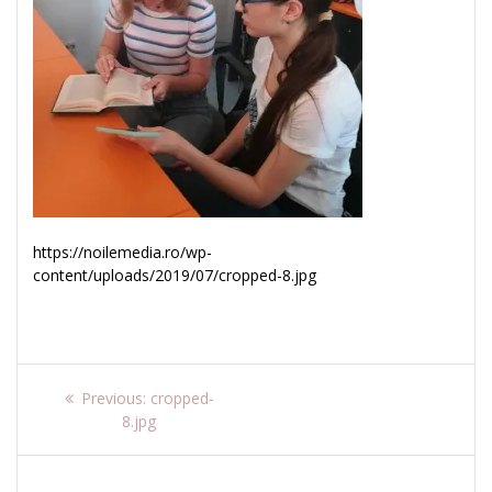
https://noilemedia.ro/wp-
content/uploads/2019/07/cropped-8.jpg
Navigare
Previous
Previous:
cropped-
post:
8.jpg
în
articole