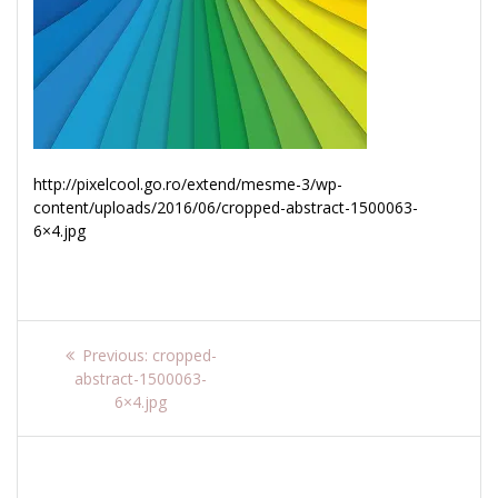
http://pixelcool.go.ro/extend/mesme-3/wp-
content/uploads/2016/06/cropped-abstract-1500063-
6×4.jpg
Navigare
Previous
Previous:
cropped-
post:
abstract-1500063-
în
6×4.jpg
articole