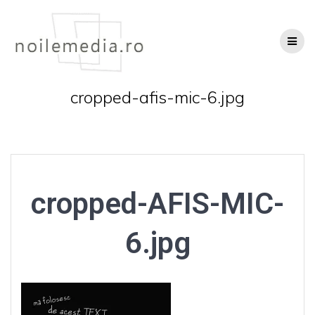
Skip
to
content
cropped-afis-mic-6.jpg
cropped-AFIS-MIC-
6.jpg