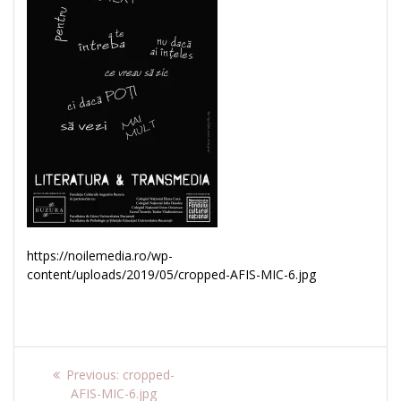
https://noilemedia.ro/wp-
content/uploads/2019/05/cropped-AFIS-MIC-6.jpg
Navigare
Previous
Previous:
cropped-
post:
AFIS-MIC-6.jpg