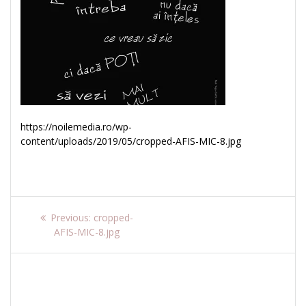
https://noilemedia.ro/wp-
content/uploads/2019/05/cropped-AFIS-MIC-8.jpg
Navigare
Previous
Previous:
cropped-
post:
AFIS-MIC-8.jpg
în
articole