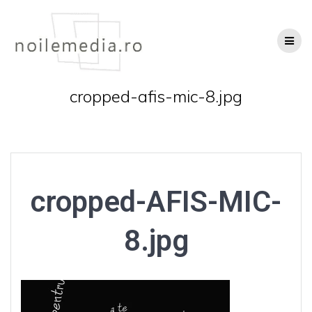
Skip
to
content
cropped-afis-mic-8.jpg
cropped-AFIS-MIC-
8.jpg