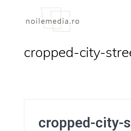
Skip
to
content
cropped-city-str
cropped-city-s