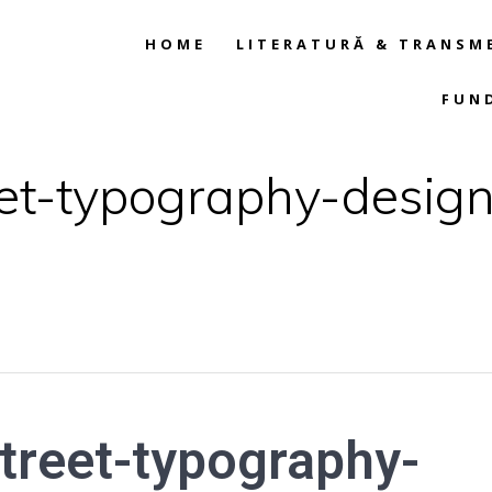
HOME
LITERATURĂ & TRANSM
FUN
eet-typography-design
treet-typography-