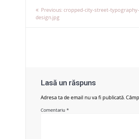
Navigare
Previous
Previous:
cropped-city-street-typography
post:
design.jpg
în
articole
Lasă un răspuns
Adresa ta de email nu va fi publicată.
Câmpu
Comentariu
*