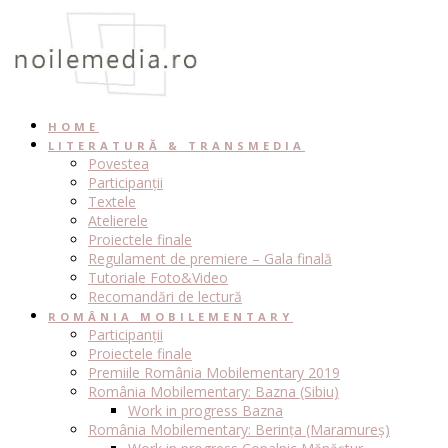
Skip
to
content
HOME
LITERATURĂ & TRANSMEDIA
Povestea
Participanții
Textele
Atelierele
Proiectele finale
Regulament de premiere – Gala finală
Tutoriale Foto&Video
Recomandări de lectură
ROMÂNIA MOBILEMENTARY
Participanții
Proiectele finale
Premiile România Mobilementary 2019
România Mobilementary: Bazna (Sibiu)
Work in progress Bazna
România Mobilementary: Berința (Maramureș)