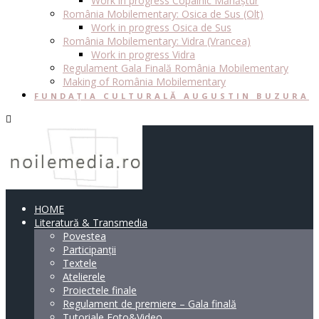
Work in progress Copalnic Mănăștur
România Mobilementary: Osica de Sus (Olt)
Work in progress Osica de Sus
România Mobilementary: Vidra (Vrancea)
Work in progress Vidra
Regulament Gala Finală România Mobilementary
Making of România Mobilementary
FUNDAȚIA CULTURALĂ AUGUSTIN BUZURA
HOME
Literatură & Transmedia
Povestea
Participanții
Textele
Atelierele
Proiectele finale
Regulament de premiere – Gala finală
Tutoriale Foto&Video