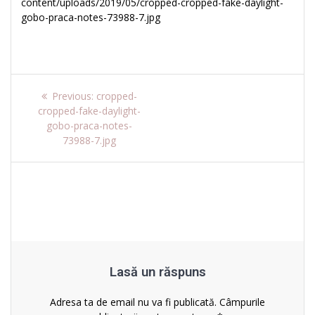
content/uploads/2019/05/cropped-cropped-fake-daylight-
gobo-praca-notes-73988-7.jpg
Navigare
Previous
Previous:
cropped-
post:
cropped-fake-daylight-
în
gobo-praca-notes-
73988-7.jpg
articole
Lasă un răspuns
Adresa ta de email nu va fi publicată.
Câmpurile