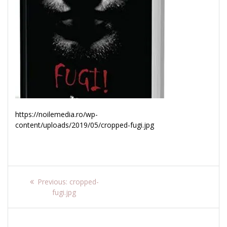
https://noilemedia.ro/wp-
content/uploads/2019/05/cropped-fugi.jpg
Navigare
Previous
Previous:
cropped-
post:
fugi.jpg
în
articole