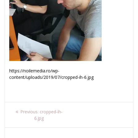
https://noilemedia.ro/wp-
content/uploads/2019/07/cropped-ih-6.jpg
Navigare
Previous
Previous:
cropped-ih-
post:
6.jpg
în
articole