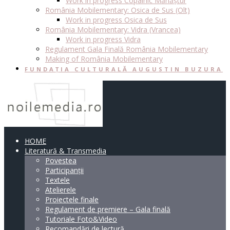
Work in progress Copalnic Mănăștur
România Mobilementary: Osica de Sus (Olt)
Work in progress Osica de Sus
România Mobilementary: Vidra (Vrancea)
Work in progress Vidra
Regulament Gala Finală România Mobilementary
Making of România Mobilementary
FUNDAȚIA CULTURALĂ AUGUSTIN BUZURA
HOME
Literatură & Transmedia
Povestea
Participanții
Textele
Atelierele
Proiectele finale
Regulament de premiere – Gala finală
Tutoriale Foto&Video
Recomandări de lectură