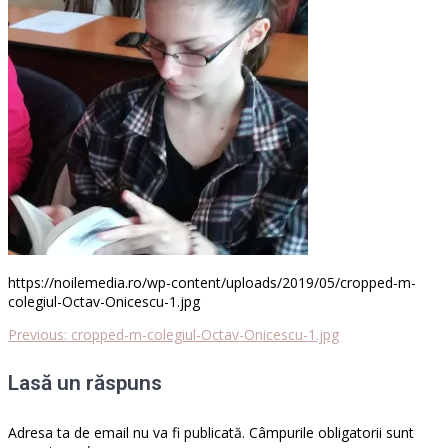
https://noilemedia.ro/wp-content/uploads/2019/05/cropped-m-
colegiul-Octav-Onicescu-1.jpg
Previous
Previous:
cropped-m-colegiul-Octav-Onicescu-1.jpg
Navigare
post:
Lasă un răspuns
în
articole
Adresa ta de email nu va fi publicată.
Câmpurile obligatorii sunt