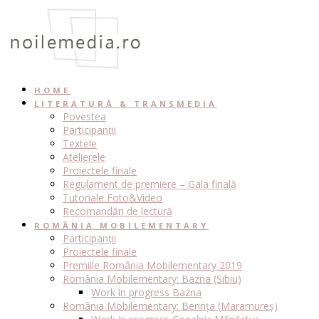
Skip
to
content
HOME
LITERATURĂ & TRANSMEDIA
Povestea
Participanții
Textele
Atelierele
Proiectele finale
Regulament de premiere – Gala finală
Tutoriale Foto&Video
Recomandări de lectură
ROMÂNIA MOBILEMENTARY
Participanții
Proiectele finale
Premiile România Mobilementary 2019
România Mobilementary: Bazna (Sibiu)
Work in progress Bazna
România Mobilementary: Berința (Maramureș)