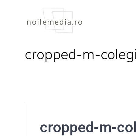
Skip
to
content
cropped-m-colegi
cropped-m-col