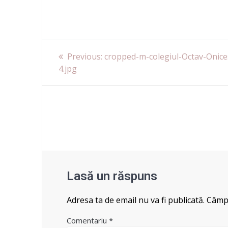
Navigare
Previous
Previous:
cropped-m-colegiul-Octav-Onice
post:
4.jpg
în
articole
Lasă un răspuns
Adresa ta de email nu va fi publicată.
Câmpu
Comentariu
*