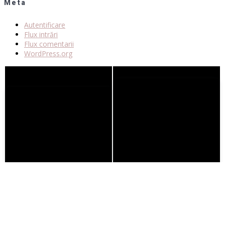
Meta
Autentificare
Flux intrări
Flux comentarii
WordPress.org
© noilemedia.graficante.ro este o platformă de educație prin artă
și cultură dezvoltată de Vizual Graficante Punct Ro SRL, folosind
librării de coduri WordPress și ExtendThemes