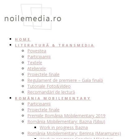
Skip
to
content
HOME
LITERATURĂ & TRANSMEDIA
Povestea
Participanții
Textele
Atelierele
Proiectele finale
Regulament de premiere – Gala finală
Tutoriale Foto&Video
Recomandări de lectură
ROMÂNIA MOBILEMENTARY
Participanții
Proiectele finale
Premiile România Mobilementary 2019
România Mobilementary: Bazna (Sibiu)
Work in progress Bazna
România Mobilementary: Berința (Maramureș)