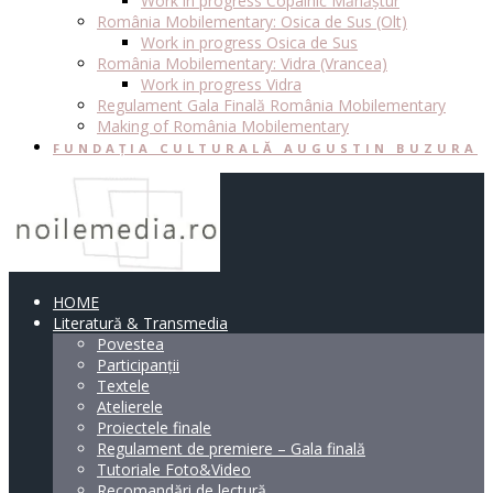
Work in progress Copalnic Mănăștur
România Mobilementary: Osica de Sus (Olt)
Work in progress Osica de Sus
România Mobilementary: Vidra (Vrancea)
Work in progress Vidra
Regulament Gala Finală România Mobilementary
Making of România Mobilementary
FUNDAȚIA CULTURALĂ AUGUSTIN BUZURA
HOME
Literatură & Transmedia
Povestea
Participanții
Textele
Atelierele
Proiectele finale
Regulament de premiere – Gala finală
Tutoriale Foto&Video
Recomandări de lectură