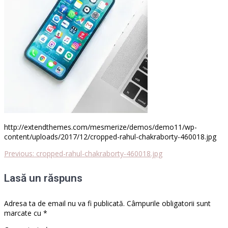
http://extendthemes.com/mesmerize/demos/demo11/wp-
content/uploads/2017/12/cropped-rahul-chakraborty-460018.jpg
Previous
Previous:
cropped-rahul-chakraborty-460018.jpg
Navigare
post:
Lasă un răspuns
în
articole
Adresa ta de email nu va fi publicată.
Câmpurile obligatorii sunt
marcate cu
*