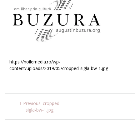
https://noilemedia.ro/wp-
content/uploads/2019/05/cropped-sigla-bw-1.jpg
Navigare
Previous
Previous:
cropped-
post:
sigla-bw-1.jpg
în
articole