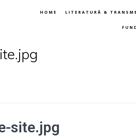
HOME
LITERATURĂ & TRANSM
FUN
ite.jpg
e-site.jpg