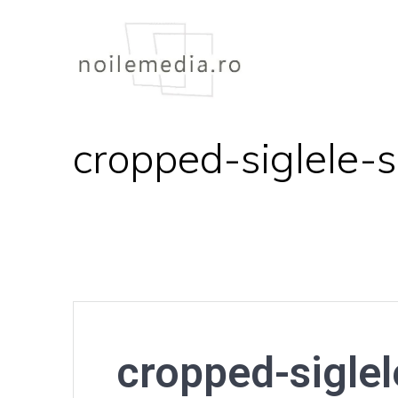
Skip
to
content
cropped-siglele-s
cropped-siglel