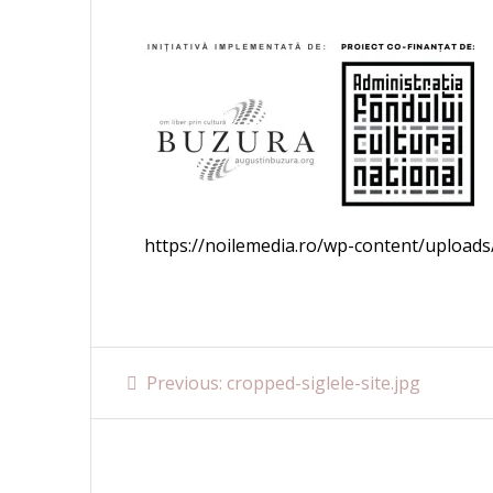
https://noilemedia.ro/wp-content/uploads/
Navigare
Previous
Previous:
cropped-siglele-site.jpg
post:
în
articole