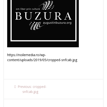
https://noilemedia.ro/wp-
content/uploads/2019/05/cropped-snfcab.jpg
Navigare
Previous
Previous:
cropped-
post:
snfcab.jpg
în
articole