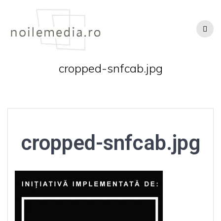
Skip
to
content
cropped-snfcab.jpg
cropped-snfcab.jpg