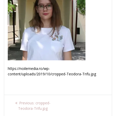
https://noilemedia.ro/wp-
content/uploads/2019/10/cropped-Teodora-Trifu.jpg
Navigare
Previous
Previous:
cropped-
post:
Teodora-Trifu.jpg
în