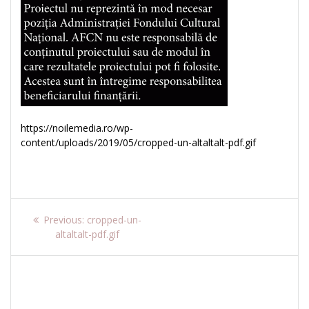
https://noilemedia.ro/wp-
content/uploads/2019/05/cropped-un-altaltalt-pdf.gif
Navigare
Previous
Previous:
cropped-un-
post:
altaltalt-pdf.gif
în
articole