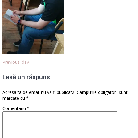
Previous
Previous:
dav
Navigare
post:
Lasă un răspuns
în
articole
Adresa ta de email nu va fi publicată.
Câmpurile obligatorii sunt
marcate cu
*
Comentariu
*