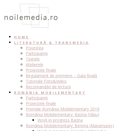
Skip
to
content
HOME
LITERATURĂ & TRANSMEDIA
Povestea
Participanții
Textele
Atelierele
Proiectele finale
Regulament de premiere – Gala finală
Tutoriale Foto&Video
Recomandări de lectură
ROMÂNIA MOBILEMENTARY
Participanții
Proiectele finale
Premiile România Mobilementary 2019
România Mobilementary: Bazna (Sibiu)
Work in progress Bazna
România Mobilementary: Berința (Maramureș)