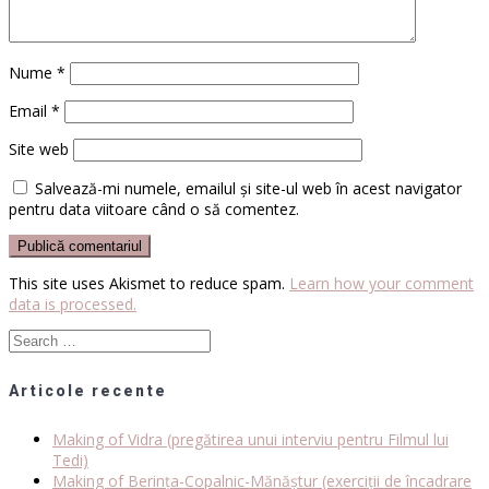
Nume
*
Email
*
Site web
Salvează-mi numele, emailul și site-ul web în acest navigator
pentru data viitoare când o să comentez.
This site uses Akismet to reduce spam.
Learn how your comment
data is processed.
Search
for:
Articole recente
Making of Vidra (pregătirea unui interviu pentru Filmul lui
Tedi)
Making of Berința-Copalnic-Mănăștur (exerciții de încadrare