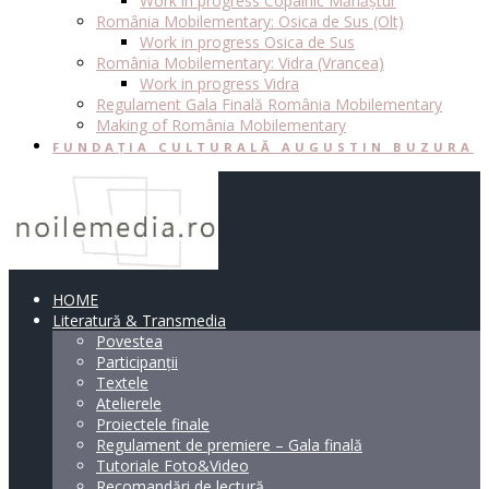
Work in progress Copalnic Mănăștur
România Mobilementary: Osica de Sus (Olt)
Work in progress Osica de Sus
România Mobilementary: Vidra (Vrancea)
Work in progress Vidra
Regulament Gala Finală România Mobilementary
Making of România Mobilementary
FUNDAȚIA CULTURALĂ AUGUSTIN BUZURA
HOME
Literatură & Transmedia
Povestea
Participanții
Textele
Atelierele
Proiectele finale
Regulament de premiere – Gala finală
Tutoriale Foto&Video
Recomandări de lectură