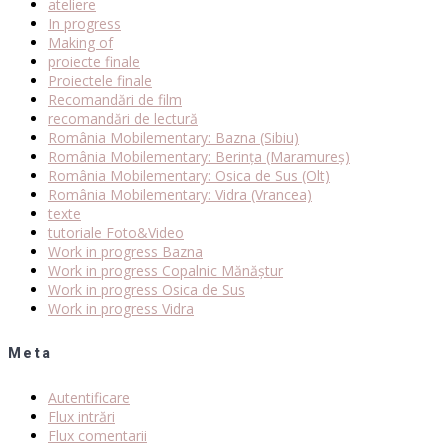
ateliere
In progress
Making of
proiecte finale
Proiectele finale
Recomandări de film
recomandări de lectură
România Mobilementary: Bazna (Sibiu)
România Mobilementary: Berința (Maramureș)
România Mobilementary: Osica de Sus (Olt)
România Mobilementary: Vidra (Vrancea)
texte
tutoriale Foto&Video
Work in progress Bazna
Work in progress Copalnic Mănăștur
Work in progress Osica de Sus
Work in progress Vidra
Meta
Autentificare
Flux intrări
Flux comentarii