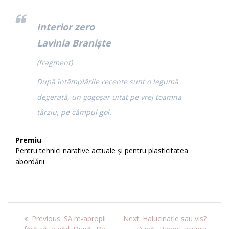
Interior zero
Lavinia Braniște
(fragment)
După întâmplările recente sunt o legumă
degerată, un gogoșar uitat pe vrej toamna
târziu, pe câmpul gol.
Premiu
Pentru tehnici narative actuale și pentru plasticitatea
abordării
Navigare
Previous
Next
Previous:
Să m-apropii
Next:
Halucinație sau vis?
post:
post: