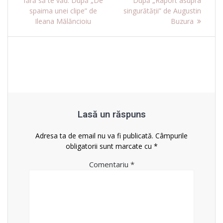
fără să te văd. După „De
După „Raport asupra
în
spaima unei clipe” de
singurătății” de Augustin
Ileana Mălăncioiu
Buzura
articole
Lasă un răspuns
Adresa ta de email nu va fi publicată.
Câmpurile
obligatorii sunt marcate cu
*
Comentariu
*