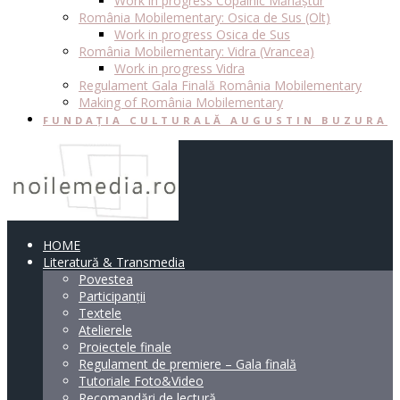
Work in progress Copalnic Mănăștur
România Mobilementary: Osica de Sus (Olt)
Work in progress Osica de Sus
România Mobilementary: Vidra (Vrancea)
Work in progress Vidra
Regulament Gala Finală România Mobilementary
Making of România Mobilementary
FUNDAȚIA CULTURALĂ AUGUSTIN BUZURA
HOME
Literatură & Transmedia
Povestea
Participanții
Textele
Atelierele
Proiectele finale
Regulament de premiere – Gala finală
Tutoriale Foto&Video
Recomandări de lectură