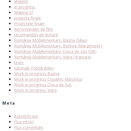
ateliere
In progress
Making of
proiecte finale
Proiectele finale
Recomandări de film
recomandări de lectură
România Mobilementary: Bazna (Sibiu)
România Mobilementary: Berința (Maramureș)
România Mobilementary: Osica de Sus (Olt)
România Mobilementary: Vidra (Vrancea)
texte
tutoriale Foto&Video
Work in progress Bazna
Work in progress Copalnic Mănăștur
Work in progress Osica de Sus
Work in progress Vidra
Meta
Autentificare
Flux intrări
Flux comentarii