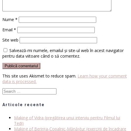
Nume
*
Email
*
Site web
Salvează-mi numele, emailul și site-ul web în acest navigator
pentru data viitoare când o să comentez.
This site uses Akismet to reduce spam.
Learn how your comment
data is processed.
Search
for:
Articole recente
Making of Vidra (pregătirea unui interviu pentru Filmul lui
Tedi)
Making of Berința-Copalnic-Mănăștur (exerciții de încadrare