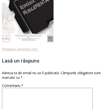
Previous
Previous:
eeeeee5-mic
Navigare
post:
Lasă un răspuns
în
articole
Adresa ta de email nu va fi publicată.
Câmpurile obligatorii sunt
marcate cu
*
Comentariu
*