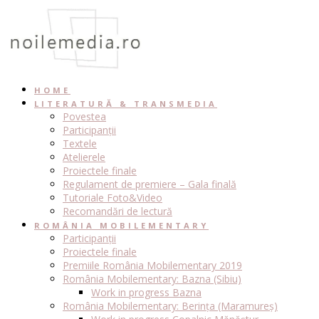
Skip
to
content
HOME
LITERATURĂ & TRANSMEDIA
Povestea
Participanții
Textele
Atelierele
Proiectele finale
Regulament de premiere – Gala finală
Tutoriale Foto&Video
Recomandări de lectură
ROMÂNIA MOBILEMENTARY
Participanții
Proiectele finale
Premiile România Mobilementary 2019
România Mobilementary: Bazna (Sibiu)
Work in progress Bazna
România Mobilementary: Berința (Maramureș)