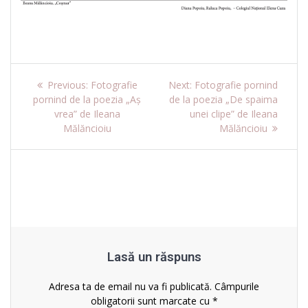
Navigare
Previous
Next
Previous:
Fotografie
Next:
Fotografie pornind
post:
post:
pornind de la poezia „Aș
de la poezia „De spaima
în
vrea” de Ileana
unei clipe” de Ileana
Mălăncioiu
Mălăncioiu
articole
Lasă un răspuns
Adresa ta de email nu va fi publicată.
Câmpurile
obligatorii sunt marcate cu
*