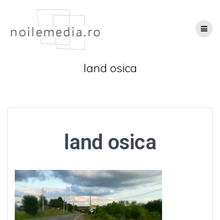
Skip
to
content
land osica
land osica