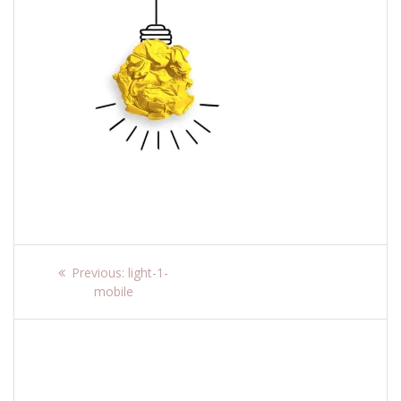
Navigare
Previous
Previous:
light-1-
post:
mobile
în
articole