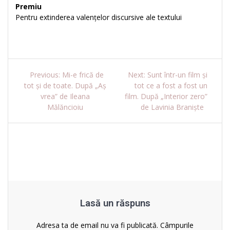
Premiu
Pentru extinderea valențelor discursive ale textului
Navigare
Previous
Next
Previous:
Mi-e frică de
Next:
Sunt într-un film și
post:
post:
tot și de toate. După „Aș
tot ce a fost a fost un
în
vrea” de Ileana
film. După „Interior zero”
Mălăncioiu
de Lavinia Braniște
articole
Lasă un răspuns
Adresa ta de email nu va fi publicată.
Câmpurile