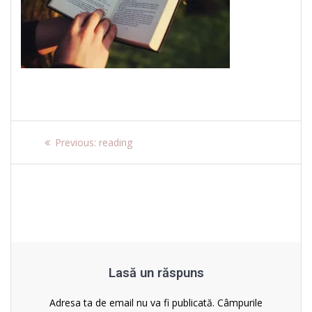
Navigare
Previous
Previous:
reading
post:
în
articole
Lasă un răspuns
Adresa ta de email nu va fi publicată.
Câmpurile