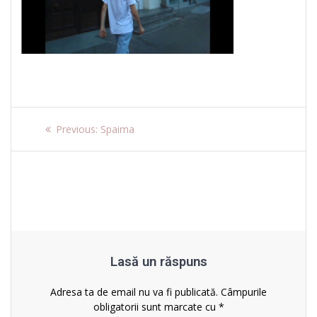
Navigare
Previous
Previous:
Spaima
post:
în
articole
Lasă un răspuns
Adresa ta de email nu va fi publicată.
Câmpurile
obligatorii sunt marcate cu
*