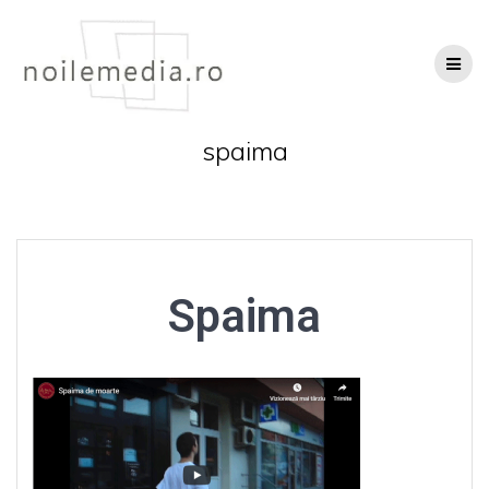
Skip
to
content
spaima
Spaima