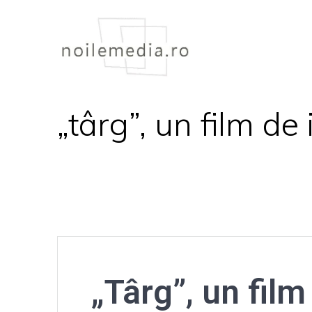
Skip
to
content
„târg”, un film de
„Târg”, un fil