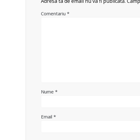
Adresa ta de email nu va fi publicată.
Câmpu
Comentariu
*
Nume
*
Email
*