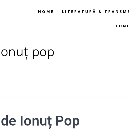
HOME
LITERATURĂ & TRANSM
FUN
 ionuț pop
m de Ionuț Pop