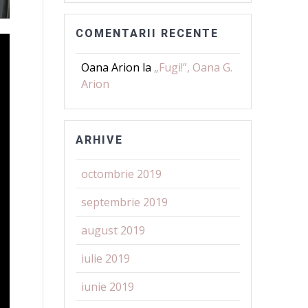
COMENTARII RECENTE
Oana Arion
la
„Fugi!”, Oana G.
Arion
ARHIVE
octombrie 2019
septembrie 2019
august 2019
iulie 2019
iunie 2019