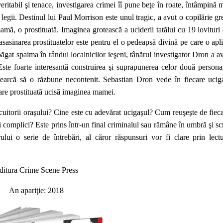
eritabil şi tenace, investigarea crimei îî pune beţe în roate, întâmpină 
legii. Destinul lui Paul Morrison este unul tragic, a avut o copilărie gr
amă, o prostituată. Imaginea grotească a uciderii tatălui cu 19 lovituri
asasinarea prostituatelor este pentru el o pedeapsă divină pe care o apl
ăgat spaima în rândul localnicilor ieşeni, tânărul investigator Dron a a
 Este foarte interesantă construirea şi suprapunerea celor două persona
earcă să o răzbune necontenit. Sebastian Dron vede în fiecare ucig
ecare prostituată ucisă imaginea mamei.
uitorii oraşului? Cine este cu adevărat ucigaşul? Cum reuşeşte de fiec
 complici? Este prins într-un final criminalul sau rămâne în umbră şi sc
rului o serie de întrebări, al căror răspunsuri vor fi clare prin lect
ditura Crime Scene Press
An apariţie: 2018