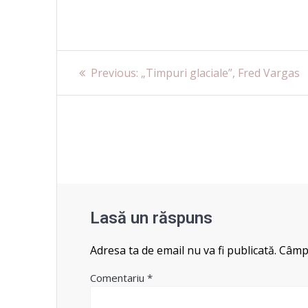
Navigare
Previous
Previous:
„Timpuri glaciale”, Fred Vargas
post:
în
articole
Lasă un răspuns
Adresa ta de email nu va fi publicată.
Câmpu
Comentariu
*