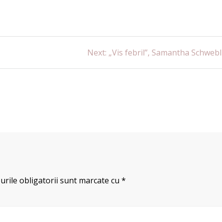
Next
Next:
„Vis febril”, Samantha Schwebl
post:
rile obligatorii sunt marcate cu
*