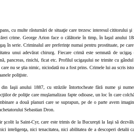
ans, cu multe răsturnări de situaţie care trezesc interesul cititorului şi
ecărei crime. George Arion face o călătorie în timp, în Iaşul anului 1
gaş în serie. Criminalul are preferinţe numai pentru prostituate, pe care
itatea unui adevărat chirurg. Fiecare crimă este semnată de ucigaş
nă, pancreas, rinichi, ficat etc. Profilul ucigaşului ne trimite cu gândul
care nu se ştia nimic, niciodată nu a fost prins. Crimele lui au scris isto
anele poliţiste.
din Iaşii anului 1887, cu străzile întortocheate fără nume şi nume
ecţiilor de poliţie care muşlamalizau fapte odioase, un loc în care colch
îmbinare a două planuri care se suprapun, pe de o parte avem imagi
anchetatorului Sebastian Dron.
 şcolit la Saint-Cyr, care este trimis de la Bucureşti la Iaşi să dezvăl
ci inteligenţa, nici tenacitatea, nici abilitatea de a descoperi detalii c