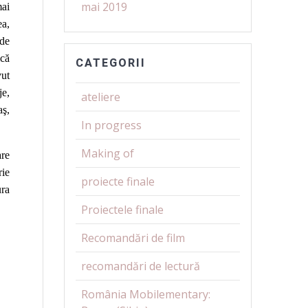
mai 2019
mai
ea,
 de
ică
CATEGORII
vut
je,
ateliere
aş,
In progress
Making of
are
rie
proiecte finale
ura
Proiectele finale
Recomandări de film
recomandări de lectură
România Mobilementary: