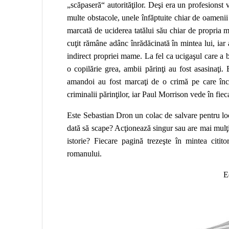
„scăpaseră“ autorităţilor. Deşi era un profesionst v
multe obstacole, unele înfăptuite chiar de oamenii 
marcată de uciderea tatălui său chiar de propria m
cuţit rămâne adânc înrădăcinată în mintea lui, iar 
indirect propriei mame. La fel ca ucigaşul care a b
o copilărie grea, ambii părinţi au fost asasinaţi.
amandoi au fost marcaţi de o crimă pe care înc
criminalii părinţilor, iar Paul Morrison vede în fi
Este Sebastian Dron un colac de salvare pentru loc
dată să scape? Acţionează singur sau are mai mulţi
istorie? Fiecare pagină trezeşte în mintea citito
romanului.
E