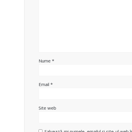
Nume
*
Email
*
Site web
Salvează-mi numele, emailul și site-ul web 