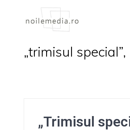
Skip
to
content
„trimisul special”
„Trimisul spec