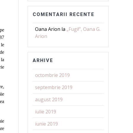
COMENTARII RECENTE
Oana Arion
la
„Fugi!”, Oana G.
 pe
Arion
887
 le
 de
 la
ARHIVE
rie
octombrie 2019
re,
septembrie 2019
ăie
august 2019
nea
iulie 2019
uie
iunie 2019
are