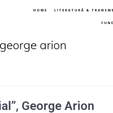
HOME
LITERATURĂ & TRANSM
FUN
, george arion
ial”, George Arion