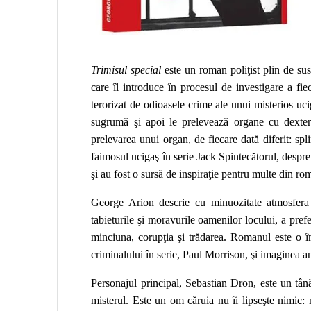
Trimisul special
este un roman poliţist plin de susp
care îl introduce în procesul de investigare a fi
terorizat de odioasele crime ale unui misterios uci
sugrumă şi apoi le prelevează organe cu dexter
prelevarea unui organ, de fiecare dată diferit: spli
faimosul ucigaş în serie Jack Spintecătorul, despre 
şi au fost o sursă de inspiraţie pentru multe din rom
George Arion descrie cu minuozitate atmosfera 
tabieturile şi moravurile oamenilor locului, a pref
minciuna, corupţia şi trădarea. Romanul este o 
criminalului în serie, Paul Morrison, şi imaginea 
Personajul principal, Sebastian Dron, este un tânăr
misterul. Este un om căruia nu îi lipseşte nimic: ni