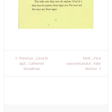
Navigare
Previous
Next
Previous:
„Ceva în
Next:
„Fiica
post:
post:
apă”, Catherine
ceasornicarului”, Kate
în
Steadman
Morton
articole