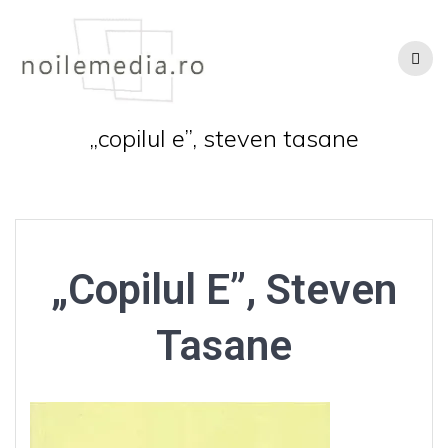
Skip
to
content
„copilul e”, steven tasane
„Copilul E”, Steven
Tasane