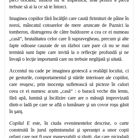
trebuie să ai la ce să te întorci.
Imaginea copiilor fără încălţîri care caută firimituri de pâine în
noroi, mâncatul cotoarelor de mere aruncate de Paznici la
tomberon, distrugerea de către buldozere a cea ce ei numeau
„casă“, brutalitatea celor care îi supravegheau, precum şi alte
fapte odioase cauzate de un război care pare că nu se mai
termină sunt fapte care invită la o reflecţie profundă şi ne
învaţă o lecţie importantă care nu trebuie neglijată şi uitată.
Accentul nu cade pe imaginea grotescă a realiăţii locului, ci
pe gesturile, comportamentul şi stările interioare ale copiilor,
care reuşesc, prin inocenţa sufletească să picteze în culori
ceea ce ei numesc acum „casă“ : o baracă veche din lemn,
fără apă, lumină şi încălzire care are o măsuţă improvizată
dintr-o ladă pe care se află o lumânare şi un covor roşu găsit
în şanţ.
Copilul E
este, în ciuda evenimentelor descrise, o carte
construită în jurul optimismului şi speranţei a unor copii
orfani care pot fi uşor manevrabili şi răniţi, dar care niciodată