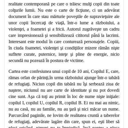
realitate contemporană pe care o trăiesc mulţi copii din toate
colţurile lumii. Nu este o carte de ficţiune, ci un adevărat
document în care stau mărturie poveştile de supravieţuire ale
unor copii încercaţi de viaţă, într-o lume a războiului, a
violenţei, a foametei şi a fricii. Autorul zugrăveşte un cadru
care impresionează şi sensibilizează cititorul până la lacrimi.
Interesant este modul în care conturează personajele. Copiii,
în ciuda foametei, violenţei şi condiţiilor mizere rămân nişte
sufltete curate, puternice, isteţe şi pline de energie, nicio
secundă nu pozează în postura de victime.
Cartea este confesiunea unui copil de 10 ani, Copilul E, care,
rămas orfan de părinţi,în urma războiului ajunge într-o tabără
de refugiaţi. Niciun copil din tabără nu îşi serbează ziua de
naştere, niciunul nu are carte de identitate şi nu pot dovedi
cine sunt. Aşa că toţi au primit în loc de nume nişte iniţiale:
copilul I, copilul U, copilul R, copilul B. Ei nu mai au nimic,
nu au casă, nu au familie, nu au ţară şi nici măcar un nume.
Parcurcând paginile, ne lovim de realitatea cruntă a taberelor
de refugiaţi, adevărate lagăre din care, spun ei, eşti liber să
pleci oricând, nimeni nu te împiedică, însă pentru a pleca